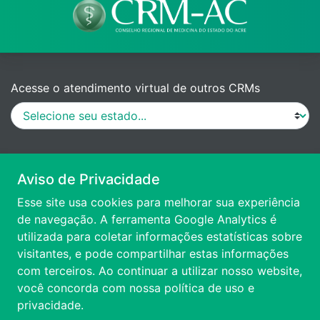
Acesse o atendimento virtual de outros CRMs
MANUAL DE PROCEDIMENTOS
Aviso de Privacidade
Esse site usa cookies para melhorar sua experiência
VÍDEO DE APRESENTAÇÃO
de navegação. A ferramenta Google Analytics é
utilizada para coletar informações estatísticas sobre
visitantes, e pode compartilhar estas informações
ACESSIBILIDADE
com terceiros. Ao continuar a utilizar nosso website,
você concorda com nossa
política de uso e
FALE CONOSCO
privacidade.