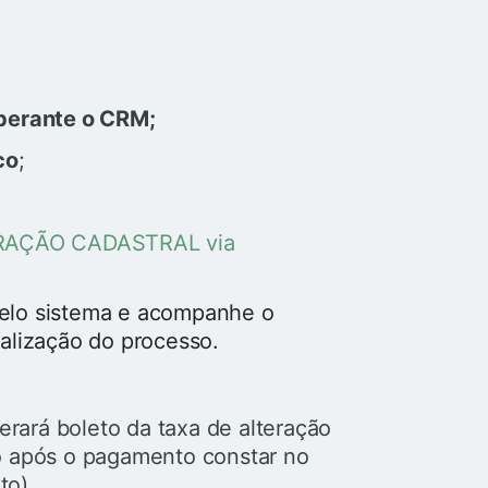
o perante o CRM;
co
;
ERAÇÃO CADASTRAL via
pelo sistema e acompanhe o
alização do processo.
gerará boleto da taxa de alteração
o após o pagamento constar no
to).