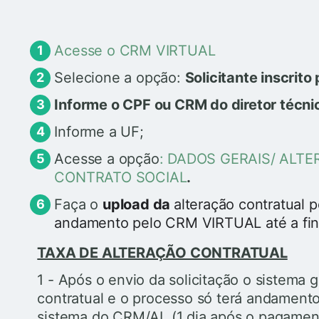
Acesse o CRM VIRTUAL
Selecione a opção:
Solicitante inscrit
Informe o CPF ou CRM do diretor técni
Informe a UF;
Acesse a opção
: DADOS GERAIS/ ALT
CONTRATO SOCIAL
.
Faça o
upload da
alteração contratual 
andamento pelo CRM VIRTUAL até a fin
TAXA DE ALTERAÇÃO CONTRATUAL
1 - Após o envio da solicitação o sistema 
contratual e o processo só terá andament
sistema do CRM/AL (1 dia após o pagamen