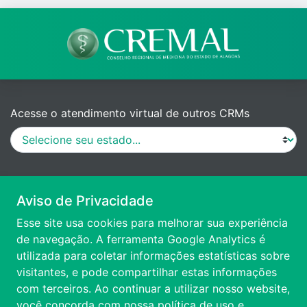
Acesse o atendimento virtual de outros CRMs
MANUAL DE PROCEDIMENTOS
Aviso de Privacidade
Esse site usa cookies para melhorar sua experiência
VÍDEO DE APRESENTAÇÃO
de navegação. A ferramenta Google Analytics é
utilizada para coletar informações estatísticas sobre
visitantes, e pode compartilhar estas informações
ACESSIBILIDADE
com terceiros. Ao continuar a utilizar nosso website,
você concorda com nossa
política de uso e