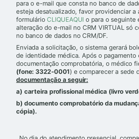
para o e-mail que consta no banco de da
esteja desatualizado, favor providenciar a
formulário
CLIQUEAQUI
o para o seguinte 
alteração do e-mail no CRM VIRTUAL só co
no banco de dados no CRM/DF.
Enviada a solicitação, o sistema gerará b
de identidade médica. Após o pagamento e
documentação comprobatória, o médico fic
(fone: 3322-0001
) e comparecer a sede
documentação a seguir:
a)
carteira profissional médica (livro verd
b) documento comprobatório da mudança 
cópia).
.
No dia do atendimento presencial, compa