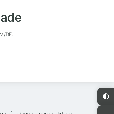
dade
RM/DF.
o país adquire a nacionalidade