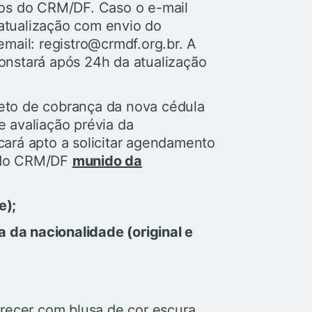
dos do CRM/DF. Caso o e-mail
 atualização com envio do
email: registro@crmdf.org.br. A
nstará após 24h da atualização
oleto de cobrança da nova cédula
 avaliação prévia da
ará apto a solicitar agendamento
 do CRM/DF
munido da
e);
da nacionalidade (original e
recer com blusa de cor escura