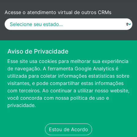
Acesse o atendimento virtual de outros CRMs
MANUAL DE PROCEDIMENTOS
Aviso de Privacidade
Esse site usa cookies para melhorar sua experiência
VÍDEO DE APRESENTAÇÃO
de navegação. A ferramenta Google Analytics é
utilizada para coletar informações estatísticas sobre
visitantes, e pode compartilhar estas informações
ACESSIBILIDADE
com terceiros. Ao continuar a utilizar nosso website,
você concorda com nossa
política de uso e
FALE CONOSCO
privacidade.
TRANSPARÊNCIA
Estou de Acordo