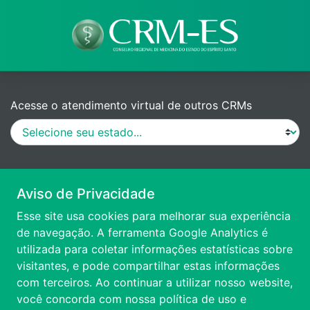
Acesse o atendimento virtual de outros CRMs
MANUAL DE PROCEDIMENTOS
Aviso de Privacidade
Esse site usa cookies para melhorar sua experiência
VÍDEO DE APRESENTAÇÃO
de navegação. A ferramenta Google Analytics é
utilizada para coletar informações estatísticas sobre
visitantes, e pode compartilhar estas informações
ACESSIBILIDADE
com terceiros. Ao continuar a utilizar nosso website,
você concorda com nossa
política de uso e