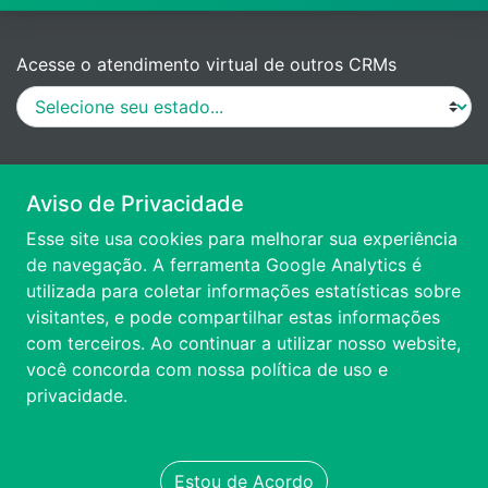
Acesse o atendimento virtual de outros CRMs
MANUAL DE PROCEDIMENTOS
Aviso de Privacidade
Esse site usa cookies para melhorar sua experiência
VÍDEO DE APRESENTAÇÃO
de navegação. A ferramenta Google Analytics é
utilizada para coletar informações estatísticas sobre
visitantes, e pode compartilhar estas informações
ACESSIBILIDADE
com terceiros. Ao continuar a utilizar nosso website,
você concorda com nossa
política de uso e
FALE CONOSCO
privacidade.
TRANSPARÊNCIA
Estou de Acordo