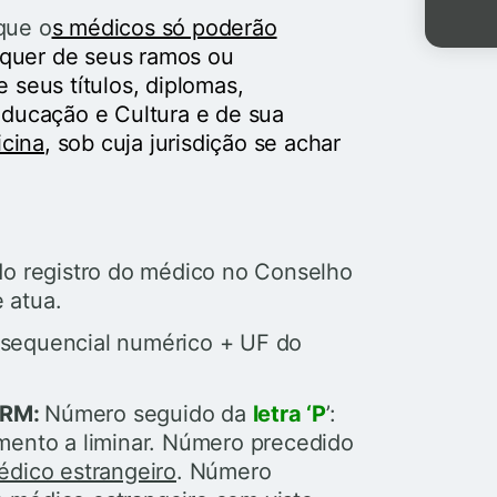
que o
s médicos só poderão
lquer de seus ramos ou
e seus títulos, diplomas,
 Educação e Cultura e de sua
cina
, sob cuja jurisdição se achar
o registro do médico no Conselho
 atua.
sequencial numérico + UF do
CRM:
Número seguido da
letra ‘P
’:
mento a liminar. Número precedido
édico estrangeiro
. Número