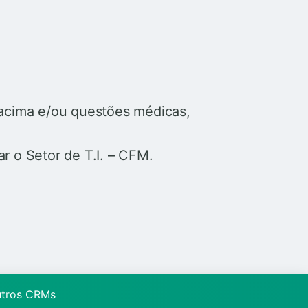
o acima e/ou questões médicas,
r o Setor de T.I. – CFM.
utros CRMs