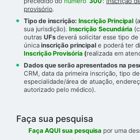
precedido do
número ‘
300
’:
inscrição d
provisório
.
Tipo de inscrição:
Inscrição
Principal
(
sua jurisdição).
Inscrição
Secundária
(
outras
UFs
deverá solicitar esse tipo d
única
inscrição
principal
e poderá ter d
Inscrição
Provisória
(
r
ealizada em atend
Dados que serão apresentados na pes
CRM, data da primeira inscrição, tipo de 
especialidade/área de atuação, endereç
autorizado pelo médico).
Faça sua pesquisa
Faça AQUI sua pesquisa
por uma des