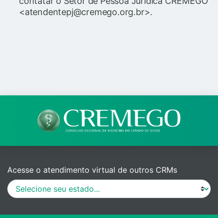
contatar o Setor de Pessoa Juridica CREMEGO
<atendentepj@cremego.org.br>.
Acesse o atendimento virtual de outros CRMs