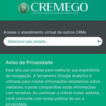
Acesse o atendimento virtual de outros CRMs
MANUAL DE PROCEDIMENTOS
Aviso de Privacidade
Esse site usa cookies para melhorar sua experiência
VÍDEO DE APRESENTAÇÃO
de navegação. A ferramenta Google Analytics é
utilizada para coletar informações estatísticas sobre
visitantes, e pode compartilhar estas informações
ACESSIBILIDADE
com terceiros. Ao continuar a utilizar nosso website,
você concorda com nossa
política de uso e
FALE CONOSCO
privacidade.