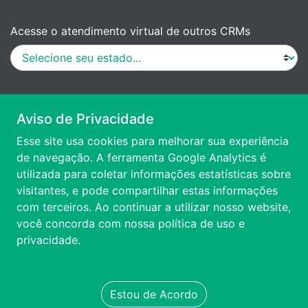
Acesse o atendimento virtual de outros CRMs
MANUAL DE PROCEDIMENTOS
Aviso de Privacidade
Esse site usa cookies para melhorar sua experiência
VÍDEO DE APRESENTAÇÃO
de navegação. A ferramenta Google Analytics é
utilizada para coletar informações estatísticas sobre
visitantes, e pode compartilhar estas informações
ACESSIBILIDADE
com terceiros. Ao continuar a utilizar nosso website,
você concorda com nossa
política de uso e
FALE CONOSCO
privacidade.
TRANSPARÊNCIA
Estou de Acordo