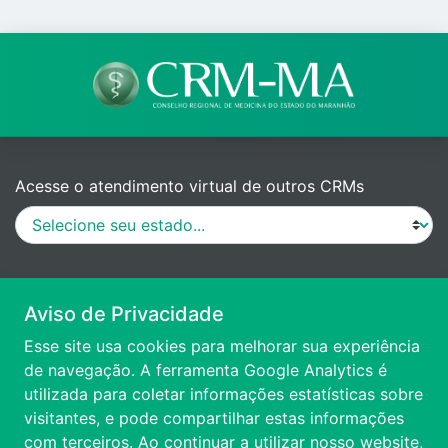
Acesse o atendimento virtual de outros CRMs
MANUAL DE PROCEDIMENTOS
Aviso de Privacidade
Esse site usa cookies para melhorar sua experiência
VÍDEO DE APRESENTAÇÃO
de navegação. A ferramenta Google Analytics é
utilizada para coletar informações estatísticas sobre
visitantes, e pode compartilhar estas informações
ACESSIBILIDADE
com terceiros. Ao continuar a utilizar nosso website,