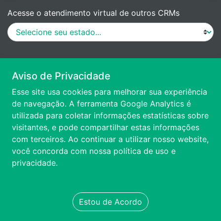
Acesse o atendimento virtual de outros CRMs
MANUAL DE PROCEDIMENTOS
Aviso de Privacidade
Esse site usa cookies para melhorar sua experiência
VÍDEO DE APRESENTAÇÃO
de navegação. A ferramenta Google Analytics é
utilizada para coletar informações estatísticas sobre
visitantes, e pode compartilhar estas informações
ACESSIBILIDADE
com terceiros. Ao continuar a utilizar nosso website,
você concorda com nossa
política de uso e
FALE CONOSCO
privacidade.
TRANSPARÊNCIA
Estou de Acordo