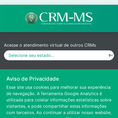
Acesse o atendimento virtual de outros CRMs
MANUAL DE PROCEDIMENTOS
Aviso de Privacidade
Esse site usa cookies para melhorar sua experiência
VÍDEO DE APRESENTAÇÃO
de navegação. A ferramenta Google Analytics é
utilizada para coletar informações estatísticas sobre
visitantes, e pode compartilhar estas informações
ACESSIBILIDADE
com terceiros. Ao continuar a utilizar nosso website,