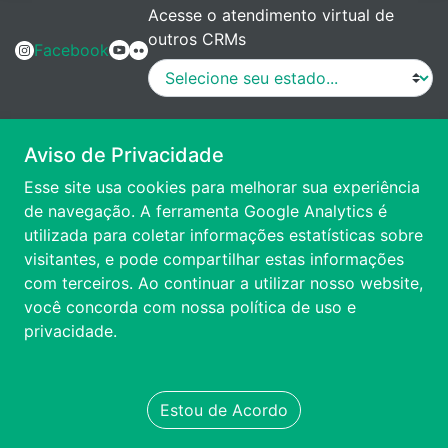
Acesse o atendimento virtual de
outros CRMs
Facebook
MANUAL DE PROCEDIMENTOS
Aviso de Privacidade
Esse site usa cookies para melhorar sua experiência
VÍDEO DE APRESENTAÇÃO
de navegação. A ferramenta Google Analytics é
utilizada para coletar informações estatísticas sobre
visitantes, e pode compartilhar estas informações
ACESSIBILIDADE
com terceiros. Ao continuar a utilizar nosso website,
você concorda com nossa
política de uso e
FALE CONOSCO
privacidade.
TRANSPARÊNCIA
Estou de Acordo