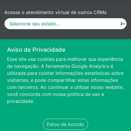
Acesse o atendimento virtual de outros CRMs
MANUAL DE PROCEDIMENTOS
Aviso de Privacidade
Esse site usa cookies para melhorar sua experiência
VÍDEO DE APRESENTAÇÃO
de navegação. A ferramenta Google Analytics é
utilizada para coletar informações estatísticas sobre
visitantes, e pode compartilhar estas informações
ACESSIBILIDADE
com terceiros. Ao continuar a utilizar nosso website,
você concorda com nossa
política de uso e
FALE CONOSCO
privacidade.
TRANSPARÊNCIA
Estou de Acordo