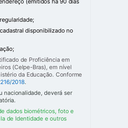
 endereço
(emitidos há 90 dias
 regularidade;
adastral disponibilizado no
tação;
tificado de Proficiência em
iros (Celpe-Bras), em nível
nistério da Educação. Conforme
2216/2018
.
nacionalidade, deverá ser
tória.
e dados biométricos, foto e
la de Identidade e outros