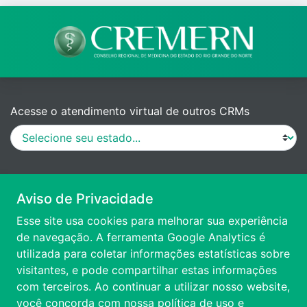
Acesse o atendimento virtual de outros CRMs
MANUAL DE PROCEDIMENTOS
Aviso de Privacidade
Esse site usa cookies para melhorar sua experiência
VÍDEO DE APRESENTAÇÃO
de navegação. A ferramenta Google Analytics é
utilizada para coletar informações estatísticas sobre
visitantes, e pode compartilhar estas informações
ACESSIBILIDADE
com terceiros. Ao continuar a utilizar nosso website,
você concorda com nossa
política de uso e