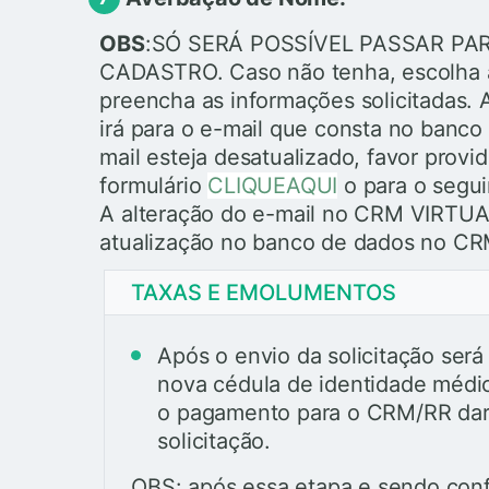
OBS
:SÓ SERÁ POSSÍVEL PASSAR PARA
CADASTRO. Caso não tenha, escolha
preencha as informações solicitadas. 
irá para o e-mail que consta no banc
mail esteja desatualizado, favor provi
formulário
CLIQUEAQUI
o para o segui
A alteração do e-mail no CRM VIRTUA
atualização no banco de dados no CR
TAXAS E EMOLUMENTOS
Após o envio da solicitação ser
nova cédula de identidade médic
o pagamento para o CRM/RR dar
solicitação.
OBS: após essa etapa e sendo con