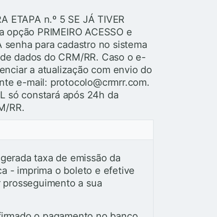
 ETAPA n.º 5 SE JÁ TIVER
 a opção PRIMEIRO ACESSO e
A senha para cadastro no sistema
o de dados do CRM/RR. Caso o e-
denciar a atualização com envio do
nte e-mail: protocolo@crmrr.com.
L só constará após 24h da
M/RR.
á gerada taxa de emissão da
a - imprima o boleto e efetive
 prosseguimento a sua
firmado o pagamento no banco