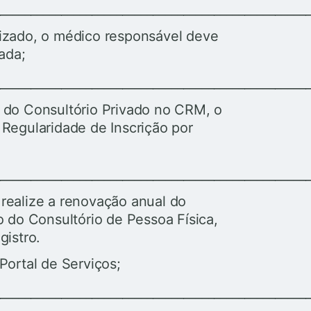
___________________________________________________
lizado, o médico responsável deve
ada;
___________________________________________________
 do Consultório Privado no CRM, o
 Regularidade de Inscrição por
___________________________________________________
realize a renovação anual do
o do Consultório de Pessoa Física,
gistro.
Portal de Serviços;
___________________________________________________