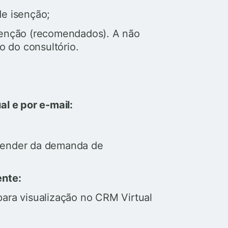
de isenção;
isenção (recomendados). A não
 do consultório.
al e por e-mail:
epender da demanda de
ente:
 para visualização no CRM Virtual