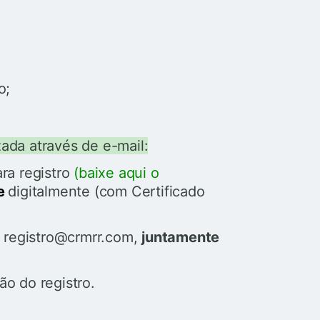
o;
zada através de e-mail:
ra registro
(baixe aqui o
te
digitalmente (com Certificado
: registro@crmrr.com,
juntamente
o do registro.