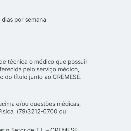
 dias por semana
de técnica o médico que possuir
oferecida pelo serviço médico,
ro do título junto ao CREMESE.
o acima e/ou questões médicas,
Física. (79)3212-0700 ou
ar o Setor de T.I. – CREMESE.