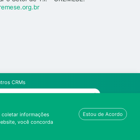
remese.org.br
utros CRMs
Estou de Acordo
a coletar informações
 website, você concorda
LE CONOSCO
TRANSPARÊNCIA