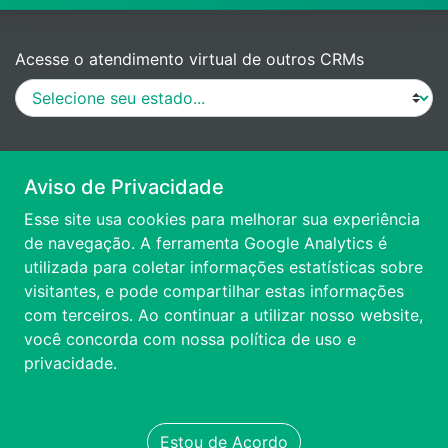
Acesse o atendimento virtual de outros CRMs
MANUAL DE PROCEDIMENTOS
Aviso de Privacidade
Esse site usa cookies para melhorar sua experiência
VÍDEO DE APRESENTAÇÃO
de navegação. A ferramenta Google Analytics é
utilizada para coletar informações estatísticas sobre
visitantes, e pode compartilhar estas informações
ACESSIBILIDADE
com terceiros. Ao continuar a utilizar nosso website,
você concorda com nossa
política de uso e
FALE CONOSCO
privacidade.
TRANSPARÊNCIA
Estou de Acordo