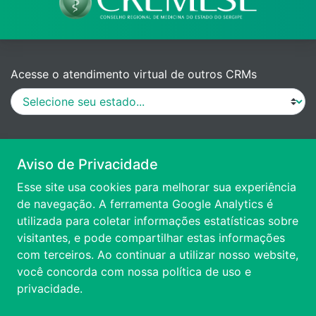
Acesse o atendimento virtual de outros CRMs
MANUAL DE PROCEDIMENTOS
Aviso de Privacidade
Esse site usa cookies para melhorar sua experiência
VÍDEO DE APRESENTAÇÃO
de navegação. A ferramenta Google Analytics é
utilizada para coletar informações estatísticas sobre
visitantes, e pode compartilhar estas informações
ACESSIBILIDADE
com terceiros. Ao continuar a utilizar nosso website,
você concorda com nossa
política de uso e
FALE CONOSCO
privacidade.