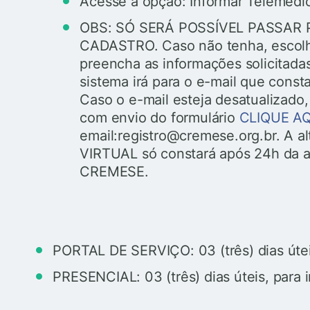
Acesse a opção: Informar Telemedi
OBS: SÓ SERÁ POSSÍVEL PASSAR P
CADASTRO. Caso não tenha, escol
preencha as informações solicitada
sistema irá para o e-mail que con
Caso o e-mail esteja desatualizado,
com envio do formulário
CLIQUE AQ
email:registro@cremese.org.br. A a
VIRTUAL só constará após 24h da a
CREMESE.
PORTAL DE SERVIÇO: 03 (três) dias úteis
PRESENCIAL: 03 (três) dias úteis, para 