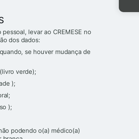
S
 pessoal, levar ao CREMESE no
ção dos dados:
 quando, se houver mudança de
livro verde);
de );
ral;
so );
não podendo o(a) médico(a)
 branca.