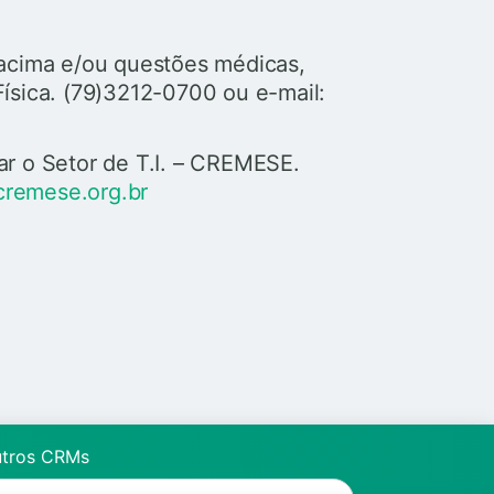
o acima e/ou questões médicas,
Física. (79)3212-0700 ou e-mail:
ar o Setor de T.I. – CREMESE.
cremese.org.br
utros CRMs