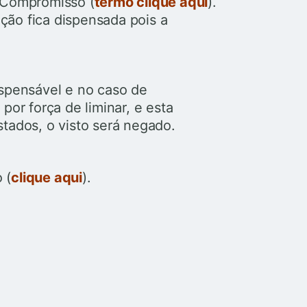
 Compromisso (
termo clique aqui
).
ão fica dispensada pois a
ispensável e no caso de
por força de liminar, e esta
tados, o visto será negado.
 (
clique aqui
).