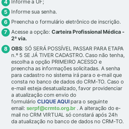
Informe a UF;
Informe sua senha.
Preencha o formulário eletrônico de inscrição.
Acesse a opção:
Carteira Profissional Médica -
2ª via.
OBS
: SÓ SERÁ POSSÍVEL PASSAR PARA ETAPA
n.º 5 SE JÁ TIVER CADASTRO. Caso não tenha,
escolha a opção PRIMEIRO ACESSO e
preencha as informações solicitadas. A senha
para cadastro no sistema irá para o e-mail que
consta no banco de dados do CRM-TO. Caso o
e-mail esteja desatualizado, favor providenciar
a atualização com envio do
formulário
CLIQUE AQUI
para o seguinte
email:
serpf@crmto.org.br
. A alteração do e-
mail no CRM VIRTUAL só constará após 24h
da atualização no banco de dados no CRM-TO.