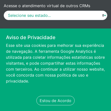
Acesse o atendimento virtual de outros CRMs
MANUAL DE PROCEDIMENTOS
Aviso de Privacidade
Esse site usa cookies para melhorar sua experiência
VÍDEO DE APRESENTAÇÃO
de navegação. A ferramenta Google Analytics é
utilizada para coletar informações estatísticas sobre
visitantes, e pode compartilhar estas informações
ACESSIBILIDADE
com terceiros. Ao continuar a utilizar nosso website,
você concorda com nossa
política de uso e
FALE CONOSCO
privacidade.
TRANSPARÊNCIA
Estou de Acordo