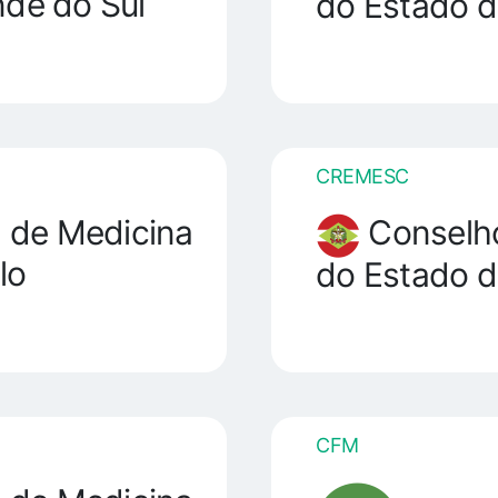
nde do Sul
do Estado d
CREMESC
 de Medicina
Conselho
lo
do Estado d
CFM