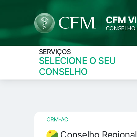
CFM V
CONSELHO 
SERVIÇOS
SELECIONE O SEU
CONSELHO
CRM-AC
Conselho Regional