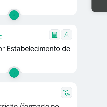
O
or Estabelecimento de
scrição (formado no