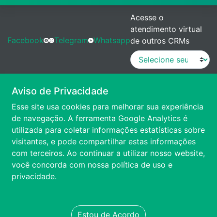
Acesse o
atendimento virtual
Facebook
Telegram
Whatsapp
de outros CRMs
MANUAL DE PROCEDIMENTOS
Aviso de Privacidade
Esse site usa cookies para melhorar sua experiência
VÍDEO DE APRESENTAÇÃO
de navegação. A ferramenta Google Analytics é
utilizada para coletar informações estatísticas sobre
visitantes, e pode compartilhar estas informações
ACESSIBILIDADE
com terceiros. Ao continuar a utilizar nosso website,
você concorda com nossa
política de uso e
FALE CONOSCO
privacidade.
TRANSPARÊNCIA
Estou de Acordo