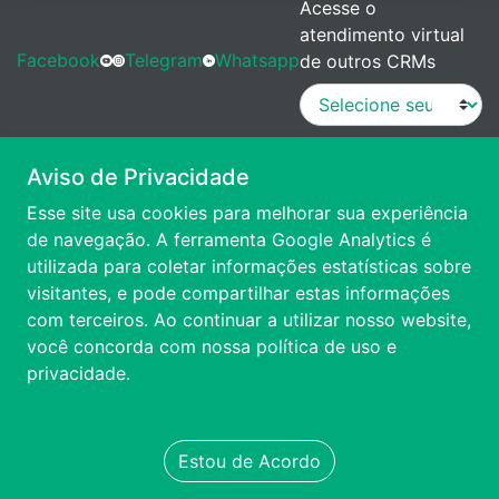
Acesse o
atendimento virtual
Facebook
Telegram
Whatsapp
de outros CRMs
MANUAL DE PROCEDIMENTOS
Aviso de Privacidade
Esse site usa cookies para melhorar sua experiência
VÍDEO DE APRESENTAÇÃO
de navegação. A ferramenta Google Analytics é
utilizada para coletar informações estatísticas sobre
visitantes, e pode compartilhar estas informações
ACESSIBILIDADE
com terceiros. Ao continuar a utilizar nosso website,
você concorda com nossa
política de uso e
FALE CONOSCO
privacidade.
TRANSPARÊNCIA
Estou de Acordo