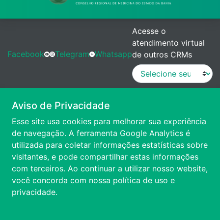
Acesse o
atendimento virtual
Facebook
Telegram
Whatsapp
de outros CRMs
MANUAL DE PROCEDIMENTOS
Aviso de Privacidade
Esse site usa cookies para melhorar sua experiência
VÍDEO DE APRESENTAÇÃO
de navegação. A ferramenta Google Analytics é
utilizada para coletar informações estatísticas sobre
visitantes, e pode compartilhar estas informações
ACESSIBILIDADE
com terceiros. Ao continuar a utilizar nosso website,
você concorda com nossa
política de uso e
FALE CONOSCO
privacidade.