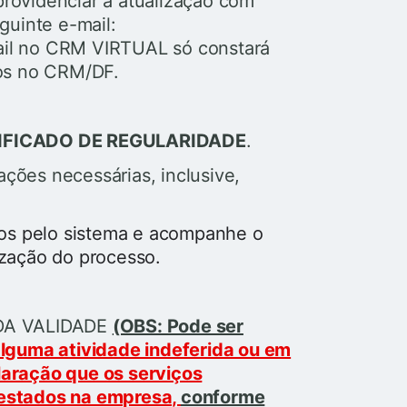
providenciar a atualização com
guinte e-mail:
mail no CRM VIRTUAL só constará
os no CRM/DF.
IFICADO DE REGULARIDADE
.
ações necessárias, inclusive,
os pelo sistema e acompanhe o
zação do processo.
DA VALIDADE
(OBS: Pode ser
alguma atividade indeferida ou em
laração que os serviços
restados na empresa,
conforme