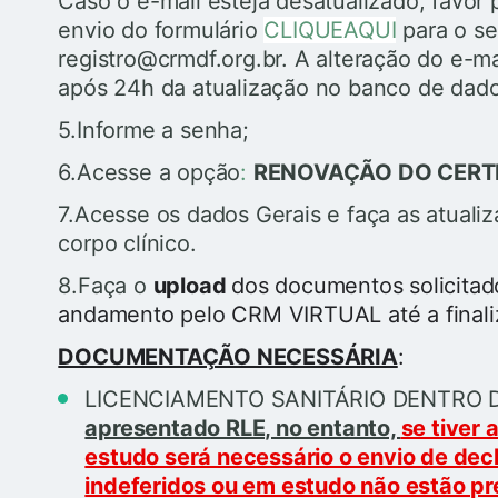
Caso o e-mail esteja desatualizado, favor 
envio do formulário
CLIQUEAQUI
para o se
registro@crmdf.org.br. A alteração do e-
após 24h da atualização no banco de dad
5.Informe a senha;
6.Acesse a opção
:
RENOVAÇÃO DO CERT
7.Acesse os dados Gerais e faça as atualiz
corpo clínico.
8.Faça o
upload
dos documentos solicitad
andamento pelo CRM VIRTUAL até a finali
DOCUMENTAÇÃO NECESSÁRIA
:
LICENCIAMENTO SANITÁRIO DENTRO 
apresentado RLE, no entanto,
se tiver 
estudo será necessário o envio de dec
indeferidos ou em estudo não estão p