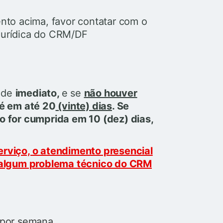
nto acima, favor contatar com o
Jurídica do CRM/DF
o de
imediato,
e se
não houver
 é em até 20
(vinte) dias
. Se
o for cumprida em 10 (dez) dias,
erviço, o atendimento presencial
e algum problema técnico do CRM
s por semana.