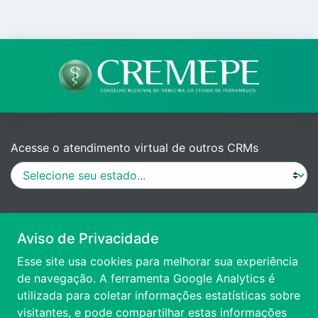
Acesse o atendimento virtual de outros CRMs
MANUAL DE PROCEDIMENTOS
Aviso de Privacidade
Esse site usa cookies para melhorar sua experiência
VÍDEO DE APRESENTAÇÃO
de navegação. A ferramenta Google Analytics é
utilizada para coletar informações estatísticas sobre
visitantes, e pode compartilhar estas informações
ACESSIBILIDADE