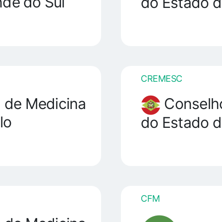
nde do Sul
do Estado d
CREMESC
 de Medicina
Conselho
lo
do Estado d
CFM